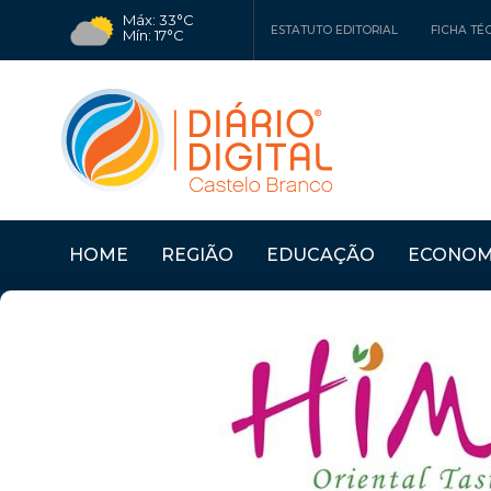
Máx: 33°C
ESTATUTO EDITORIAL
FICHA TÉ
Mín: 17°C
HOME
REGIÃO
EDUCAÇÃO
ECONOM
Últimas Notícias
"PRÉMIO MARIA JOSÉ 