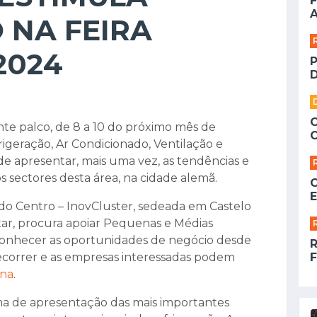
F
A
 NA FEIRA
2024
D
e palco, de 8 a 10 do próximo mês de
rigeração, Ar Condicionado, Ventilação e
 apresentar, mais uma vez, as tendências e
 sectores desta área, na cidade alemã.
E
 do Centro – InovCluster, sedeada em Castelo
tar, procura apoiar Pequenas e Médias
conhecer as oportunidades de negócio desde
decorrer e as empresas interessadas podem
F
ina
.
ma de apresentação das mais importantes