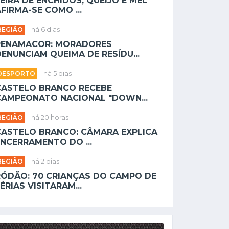
EIRA DE ENCHIDOS, QUEIJO E MEL
FIRMA-SE COMO ...
REGIÃO
há 6 dias
PENAMACOR: MORADORES
ENUNCIAM QUEIMA DE RESÍDU...
DESPORTO
há 5 dias
CASTELO BRANCO RECEBE
CAMPEONATO NACIONAL "DOWN...
REGIÃO
há 20 horas
CASTELO BRANCO: CÂMARA EXPLICA
NCERRAMENTO DO ...
REGIÃO
há 2 dias
RÓDÃO: 70 CRIANÇAS DO CAMPO DE
ÉRIAS VISITARAM...