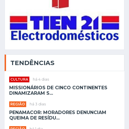
TENDÊNCIAS
CULTURA
há 4 dias
MISSIONÁRIOS DE CINCO CONTINENTES
DINAMIZARAM S...
REGIÃO
há 3 dias
PENAMACOR: MORADORES DENUNCIAM
QUEIMA DE RESÍDU...
REGIÃO
há 1 dia