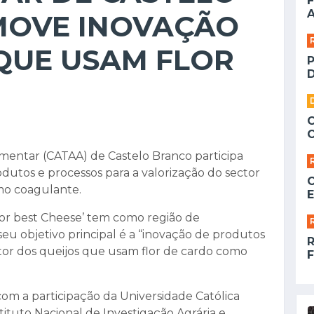
F
A
OVE INOVAÇÃO
QUE USAM FLOR
D
mentar (CATAA) de Castelo Branco participa
dutos e processos para a valorização do sector
mo coagulante.
E
for best Cheese’ tem como região de
seu objetivo principal é a “inovação de produtos
etor dos queijos que usam flor de cardo como
F
om a participação da Universidade Católica
tituto Nacional de Investigação Agrária e