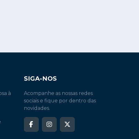
SIGA-NOS
osa à
Acompanhe as nossas redes
sociais e fique por dentro das
novidades.
e