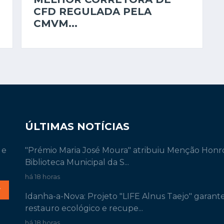
CFD REGULADA PELA
CMVM...
ÚLTIMAS NOTÍCIAS
 e
"Prémio Maria José Moura" atribuiu Menção Honr
Biblioteca Municipal da S...
há 18 horas
r
Idanha-a-Nova: Projeto "LIFE Alnus Taejo" garant
restauro ecológico e recupe...
há 18 horas