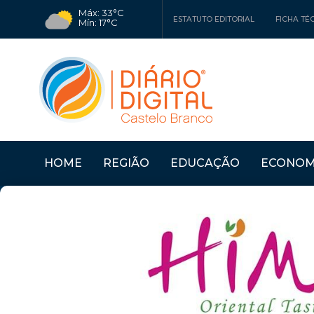
Máx: 33°C
ESTATUTO EDITORIAL
FICHA TÉ
Mín: 17°C
HOME
REGIÃO
EDUCAÇÃO
ECONOM
Últimas Notícias
"PRÉMIO MARIA JOSÉ 