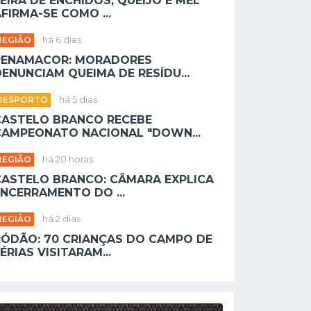
EIRA DE ENCHIDOS, QUEIJO E MEL
FIRMA-SE COMO ...
REGIÃO
há 6 dias
PENAMACOR: MORADORES
ENUNCIAM QUEIMA DE RESÍDU...
DESPORTO
há 5 dias
CASTELO BRANCO RECEBE
CAMPEONATO NACIONAL "DOWN...
REGIÃO
há 20 horas
CASTELO BRANCO: CÂMARA EXPLICA
NCERRAMENTO DO ...
REGIÃO
há 2 dias
RÓDÃO: 70 CRIANÇAS DO CAMPO DE
ÉRIAS VISITARAM...