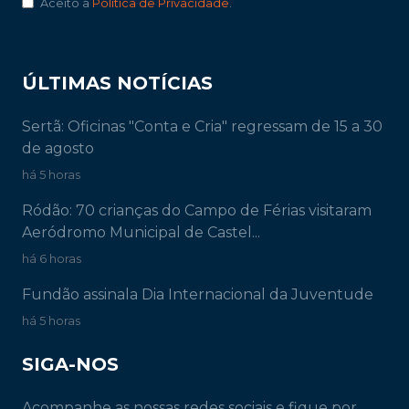
Aceito a
Política de Privacidade
.
ÚLTIMAS NOTÍCIAS
Sertã: Oficinas "Conta e Cria" regressam de 15 a 30
de agosto
há 5 horas
Ródão: 70 crianças do Campo de Férias visitaram
Aeródromo Municipal de Castel...
há 6 horas
Fundão assinala Dia Internacional da Juventude
há 5 horas
SIGA-NOS
Acompanhe as nossas redes sociais e fique por