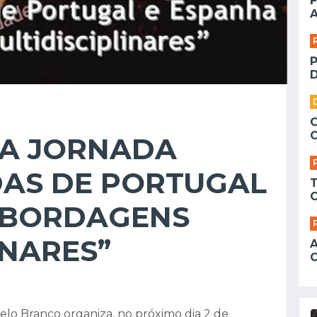
F
A
D
ZA JORNADA
DAS DE PORTUGAL
 ABORDAGENS
INARES”
elo Branco organiza, no próximo dia 2 de