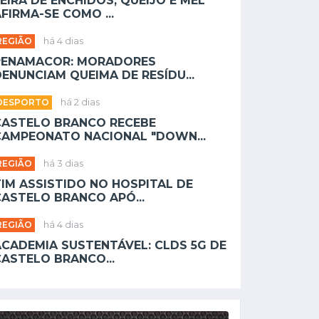
EIRA DE ENCHIDOS, QUEIJO E MEL
FIRMA-SE COMO ...
REGIÃO
há 4 dias
PENAMACOR: MORADORES
ENUNCIAM QUEIMA DE RESÍDU...
DESPORTO
há 2 dias
CASTELO BRANCO RECEBE
CAMPEONATO NACIONAL "DOWN...
REGIÃO
há 3 dias
TIM ASSISTIDO NO HOSPITAL DE
CASTELO BRANCO APÓ...
REGIÃO
há 4 dias
ACADEMIA SUSTENTÁVEL: CLDS 5G DE
CASTELO BRANCO...