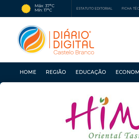
Máx: 37°C
ESTATUTO EDITORIAL
FICHA TÉ
Mín: 17°C
HOME
REGIÃO
EDUCAÇÃO
ECONOM
Últimas Notícias
SERTÃ: OFICINAS "CO