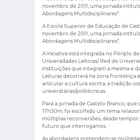
novembro de 2011, uma jornada intitul
Abordagens Multidisciplinares".
A Escola Superior de Educação de Cast
novembro de 2011, uma jornada intitul
Abordagens Multidisciplinares".
A iniciativa está integrada no Périplo 
Universidades Leitoras/ Red de Univer
instituições que integram a mesma e d
Leituras decorrerá na zona fronteiriça
articular a cultura escrita, a tradição 
universitárias/politécnicas.
Para a jornada de Castelo Branco, que 
17h30m, foi escolhido um tema relacion
múltiplas reconversões, desde tempos
futuro que interrogamos.
As abordagens pretendem-se múltiplas: