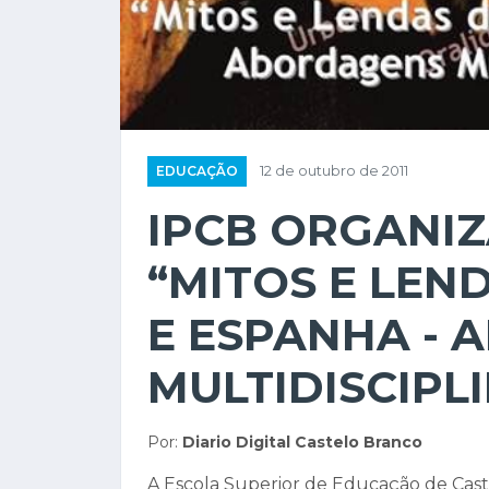
EDUCAÇÃO
12 de outubro de 2011
IPCB ORGANI
“MITOS E LEN
E ESPANHA -
MULTIDISCIPL
Por:
Diario Digital Castelo Branco
A Escola Superior de Educação de Cast