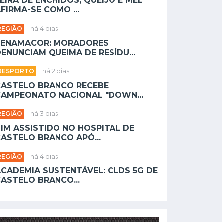
EIRA DE ENCHIDOS, QUEIJO E MEL
FIRMA-SE COMO ...
REGIÃO
há 4 dias
PENAMACOR: MORADORES
ENUNCIAM QUEIMA DE RESÍDU...
DESPORTO
há 2 dias
CASTELO BRANCO RECEBE
CAMPEONATO NACIONAL "DOWN...
REGIÃO
há 3 dias
TIM ASSISTIDO NO HOSPITAL DE
CASTELO BRANCO APÓ...
REGIÃO
há 4 dias
ACADEMIA SUSTENTÁVEL: CLDS 5G DE
CASTELO BRANCO...