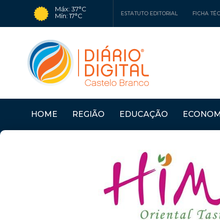
Máx: 37°C
ESTATUTO EDITORIAL
FICHA TÉ
Mín: 17°C
HOME
REGIÃO
EDUCAÇÃO
ECONOM
Últimas Notícias
SERTÃ: OFICINAS "CO