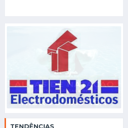
TENDÊNCIAS
CULTURA
há 6 dias
MISSIONÁRIOS DE CINCO CONTINENTES
DINAMIZARAM S...
REGIÃO
há 3 dias
FEIRA DE ENCHIDOS, QUEIJO E MEL AFIRMA-
SE COMO ...