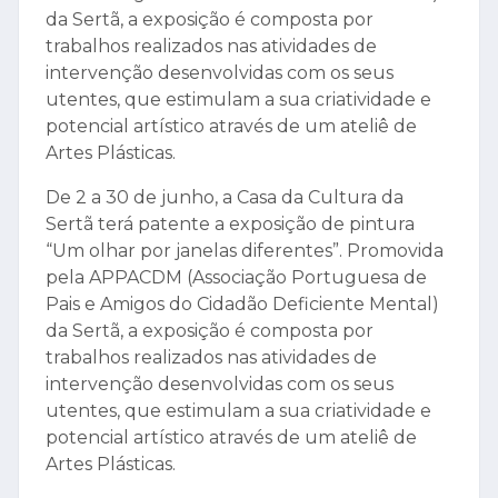
“Um olhar por janelas diferentes”. Promovida
pela APPACDM (Associação Portuguesa de
Pais e Amigos do Cidadão Deficiente Mental)
da Sertã, a exposição é composta por
trabalhos realizados nas atividades de
intervenção desenvolvidas com os seus
utentes, que estimulam a sua criatividade e
potencial artístico através de um ateliê de
Artes Plásticas.
Além dos trabalhos individuais e coletivos,
fruto do imaginário dos autores, a exposição
contempla também reproduções de obras
de grandes artistas, tais como Edgar Degas,
René Magritte, Frida Kahlo, Leonardo da Vinci,
Henri Matisse, Gustav Klimt, Georges Seurat,
Edvard Munch, Édouard Manet, Roy
Lichtenstein e Andy Warhol.