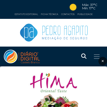
Máx: 37°C
Mín: 17°C
ESTATUTO EDITORIAL
FICHA TÉCNICA
CONTACTOS
PUBLICIDADE
×
❮
❯
CULTURA
28 de maio de 2014
SERTÃ COM “UM OLHAR