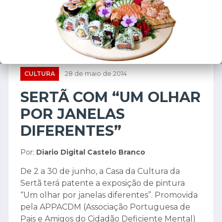
POR JANELAS
DIFERENTES”
Por:
Diario Digital Castelo Branco
De 2 a 30 de junho, a Casa da Cultura da
Sertã terá patente a exposição de pintura
“Um olhar por janelas diferentes”. Promovida
pela APPACDM (Associação Portuguesa de
Pais e Amigos do Cidadão Deficiente Mental)
da Sertã, a exposição é composta por
trabalhos realizados nas atividades de
intervenção desenvolvidas com os seus
utentes, que estimulam a sua criatividade e
potencial artístico através de um ateliê de
Artes Plásticas.
De 2 a 30 de junho, a Casa da Cultura da
Sertã terá patente a exposição de pintura