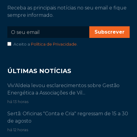
ÚLTIMAS NOTÍCIAS
Viv'Aldeia levou esclarecimentos sobre Gestão
Energética a Associações de Vil...
há 13 horas
Sertã: Oficinas "Conta e Cria" regressam de 15 a 30
de agosto
há 12 horas
Ródão: 70 crianças do Campo de Férias visitaram
Aeródromo Municipal de Castel...
há 13 horas
SIGA-NOS
Acompanhe as nossas redes sociais e fique por
dentro das novidades.