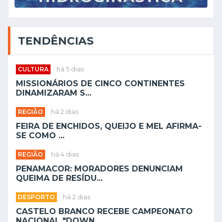
TENDÊNCIAS
CULTURA
há 5 dias
MISSIONÁRIOS DE CINCO CONTINENTES
DINAMIZARAM S...
REGIÃO
há 2 dias
FEIRA DE ENCHIDOS, QUEIJO E MEL AFIRMA-
SE COMO ...
REGIÃO
há 4 dias
PENAMACOR: MORADORES DENUNCIAM
QUEIMA DE RESÍDU...
DESPORTO
há 2 dias
CASTELO BRANCO RECEBE CAMPEONATO
NACIONAL "DOWN...