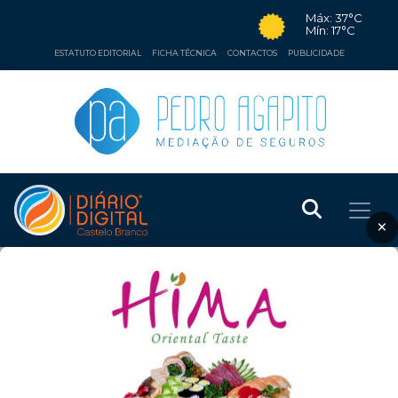
Máx: 37°C
Mín: 17°C
ESTATUTO EDITORIAL
FICHA TÉCNICA
CONTACTOS
PUBLICIDADE
×