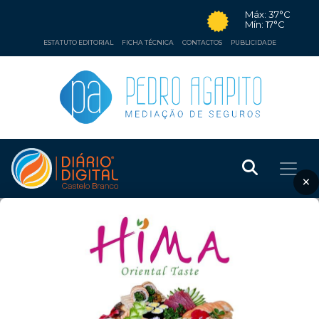
Máx: 37°C
Mín: 17°C
ESTATUTO EDITORIAL
FICHA TÉCNICA
CONTACTOS
PUBLICIDADE
×