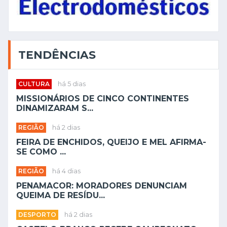
DINAMIZARAM S...
REGIÃO
há 2 dias
FEIRA DE ENCHIDOS, QUEIJO E MEL AFIRMA-
SE COMO ...
REGIÃO
há 4 dias
PENAMACOR: MORADORES DENUNCIAM
QUEIMA DE RESÍDU...
DESPORTO
há 2 dias
CASTELO BRANCO RECEBE CAMPEONATO
NACIONAL "DOWN...
REGIÃO
há 3 dias
TIM ASSISTIDO NO HOSPITAL DE CASTELO
BRANCO APÓ...
REGIÃO
há 4 dias
ACADEMIA SUSTENTÁVEL: CLDS 5G DE
CASTELO BRANCO...