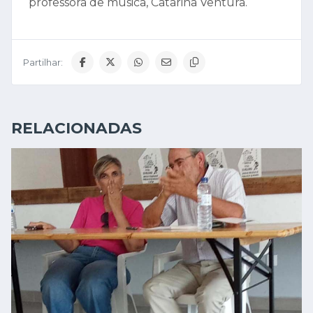
CULTURA
há 18 horas
CASTELO BRANCO: «A ENERGIA
DO VENTO E DA Á...