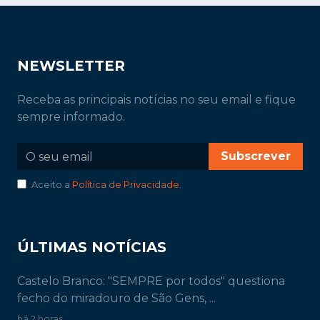
Subscrever
Aceito a
Política de Privacidade
.
ÚLTIMAS NOTÍCIAS
Castelo Branco: "SEMPRE por todos" questiona
fecho do miradouro de São Gens, ...
há 2 horas
GNR deteve dois homens por tráfico de droga em
Castelo Branco
há 3 horas
Idanha-a-Nova: Deputados municipais pedem
explicação ao Presidente da Assembl...
há 3 horas