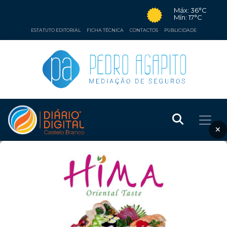
Máx: 36°C
Mín: 17°C
ESTATUTO EDITORIAL
FICHA TÉCNICA
CONTACTOS
PUBLICIDADE
×
❮
❯
CULTURA
1 de fevereiro de 2014
CASTELO BRANCO: