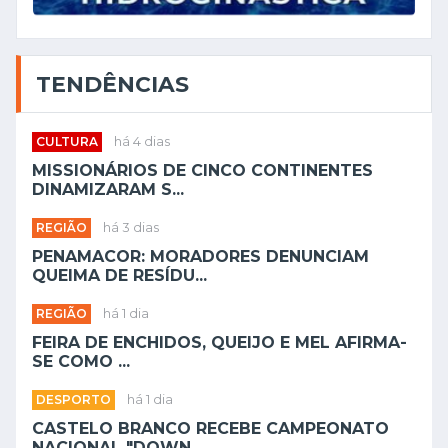
TENDÊNCIAS
CULTURA
há 4 dias
MISSIONÁRIOS DE CINCO CONTINENTES
DINAMIZARAM S...
REGIÃO
há 3 dias
PENAMACOR: MORADORES DENUNCIAM
QUEIMA DE RESÍDU...
REGIÃO
há 1 dia
FEIRA DE ENCHIDOS, QUEIJO E MEL AFIRMA-
SE COMO ...
DESPORTO
há 1 dia
CASTELO BRANCO RECEBE CAMPEONATO
NACIONAL "DOWN...