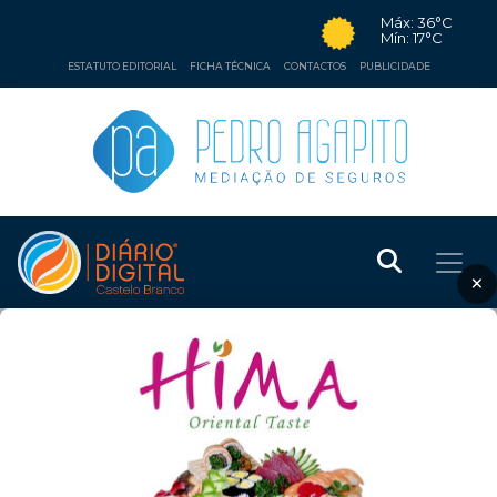
Máx: 36°C
Mín: 17°C
ESTATUTO EDITORIAL
FICHA TÉCNICA
CONTACTOS
PUBLICIDADE
×