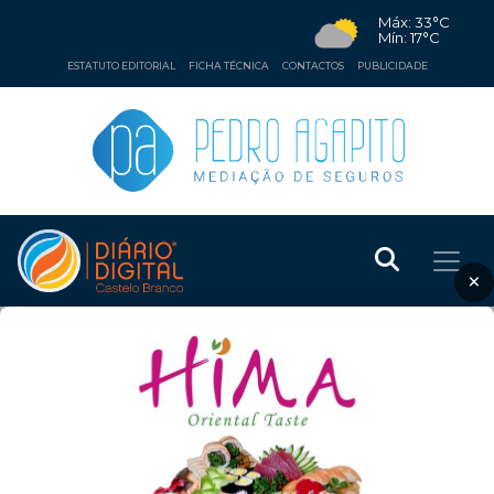
Máx: 33°C
Mín: 17°C
ESTATUTO EDITORIAL
FICHA TÉCNICA
CONTACTOS
PUBLICIDADE
×