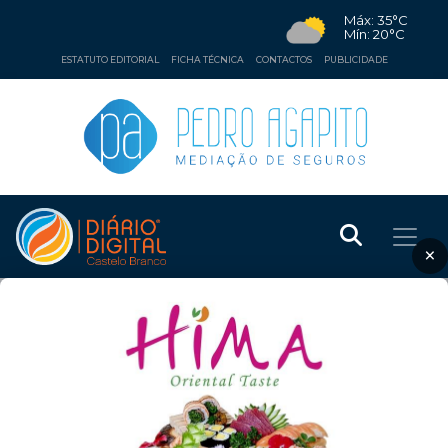
Máx: 35°C
Mín: 20°C
ESTATUTO EDITORIAL
FICHA TÉCNICA
CONTACTOS
PUBLICIDADE
×