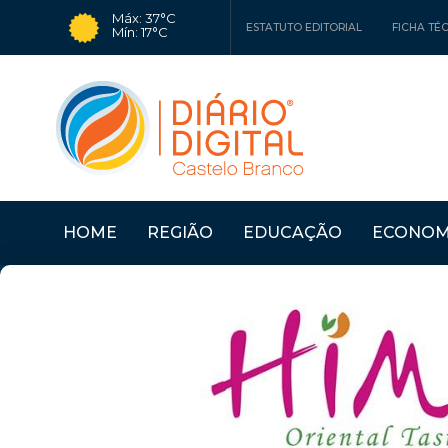
Máx: 37°C
ESTATUTO EDITORIAL
FICHA TÉ
Mín: 17°C
HOME
REGIÃO
EDUCAÇÃO
ECONOM
RO
Últimas Notícias
PROENÇA A NOVA: MU