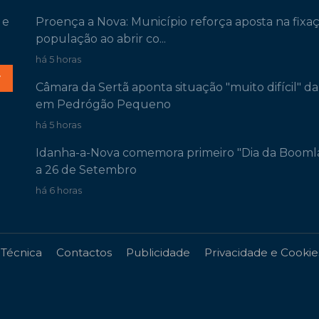
 e
Proença a Nova: Município reforça aposta na fixa
população ao abrir co...
há 5 horas
r
Câmara da Sertã aponta situação "muito difícil" d
em Pedrógão Pequeno
há 5 horas
Idanha-a-Nova comemora primeiro "Dia da Booml
a 26 de Setembro
há 6 horas
 Técnica
Contactos
Publicidade
Privacidade e Cookie