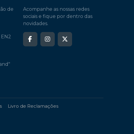
ção de
Acompanhe as nossas redes
sociais e fique por dentro das
novidades.
a EN2
and"
s
Livro de Reclamações