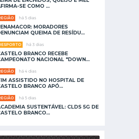
EIRA DE ENCHIDOS, QUEIJO E MEL
FIRMA-SE COMO ...
REGIÃO
há 5 dias
PENAMACOR: MORADORES
ENUNCIAM QUEIMA DE RESÍDU...
DESPORTO
há 3 dias
CASTELO BRANCO RECEBE
CAMPEONATO NACIONAL "DOWN...
REGIÃO
há 4 dias
TIM ASSISTIDO NO HOSPITAL DE
CASTELO BRANCO APÓ...
REGIÃO
há 5 dias
ACADEMIA SUSTENTÁVEL: CLDS 5G DE
CASTELO BRANCO...