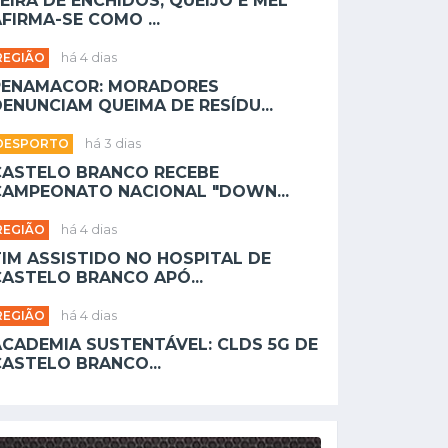
EIRA DE ENCHIDOS, QUEIJO E MEL
FIRMA-SE COMO ...
REGIÃO
há 4 dias
PENAMACOR: MORADORES
ENUNCIAM QUEIMA DE RESÍDU...
DESPORTO
há 3 dias
CASTELO BRANCO RECEBE
CAMPEONATO NACIONAL "DOWN...
REGIÃO
há 4 dias
TIM ASSISTIDO NO HOSPITAL DE
CASTELO BRANCO APÓ...
REGIÃO
há 4 dias
ACADEMIA SUSTENTÁVEL: CLDS 5G DE
CASTELO BRANCO...