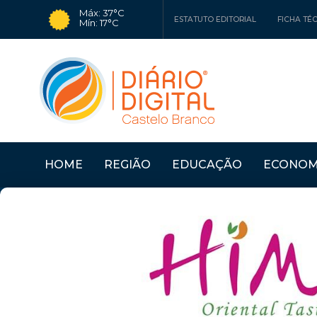
Máx: 37°C
ESTATUTO EDITORIAL
FICHA TÉ
Mín: 17°C
HOME
REGIÃO
EDUCAÇÃO
ECONOM
 DE CASTEL...
Últimas Notícias
VIV'ALDEIA LEVOU ES