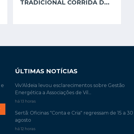
TRADICIONAL CORRIDA D...
ÚLTIMAS NOTÍCIAS
 e
Viv'Aldeia levou esclarecimentos sobre Gestão
Energética a Associações de Vil...
há 13 horas
r
Sertã: Oficinas "Conta e Cria" regressam de 15 a 30
agosto
há 12 horas