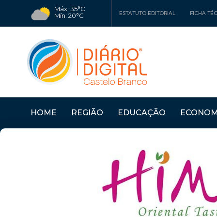
Máx: 35°C
ESTATUTO EDITORIAL
FICHA TÉ
Mín: 20°C
HOME
REGIÃO
EDUCAÇÃO
ECONOM
RO
Últimas Notícias
PROENÇA A NOVA: MU