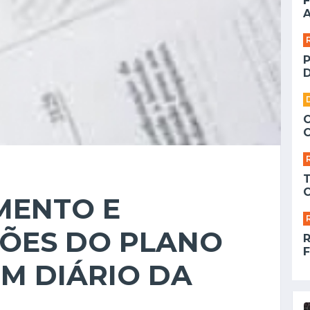
F
A
D
MENTO E
ÕES DO PLANO
F
M DIÁRIO DA