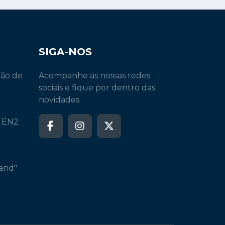
SIGA-NOS
ção de
Acompanhe as nossas redes
sociais e fique por dentro das
novidades.
a EN2
and"