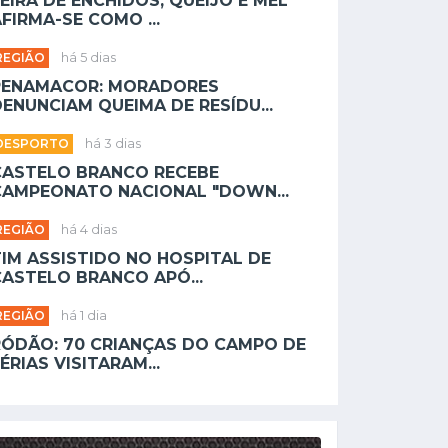
EIRA DE ENCHIDOS, QUEIJO E MEL
FIRMA-SE COMO ...
REGIÃO
há 5 dias
PENAMACOR: MORADORES
ENUNCIAM QUEIMA DE RESÍDU...
DESPORTO
há 3 dias
CASTELO BRANCO RECEBE
CAMPEONATO NACIONAL "DOWN...
REGIÃO
há 4 dias
TIM ASSISTIDO NO HOSPITAL DE
CASTELO BRANCO APÓ...
REGIÃO
há 1 dia
RÓDÃO: 70 CRIANÇAS DO CAMPO DE
ÉRIAS VISITARAM...