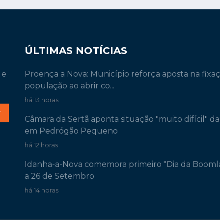
ÚLTIMAS NOTÍCIAS
 e
Proença a Nova: Município reforça aposta na fixa
população ao abrir co...
há 13 horas
r
Câmara da Sertã aponta situação "muito difícil" d
em Pedrógão Pequeno
há 12 horas
Idanha-a-Nova comemora primeiro "Dia da Booml
a 26 de Setembro
há 14 horas