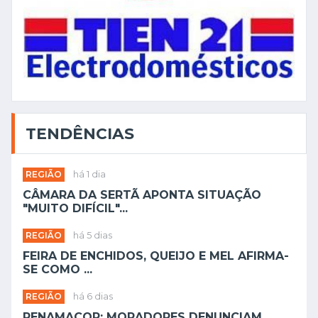
TENDÊNCIAS
REGIÃO
há 1 dia
CÂMARA DA SERTÃ APONTA SITUAÇÃO
"MUITO DIFÍCIL"...
REGIÃO
há 5 dias
FEIRA DE ENCHIDOS, QUEIJO E MEL AFIRMA-
SE COMO ...
REGIÃO
há 6 dias
PENAMACOR: MORADORES DENUNCIAM