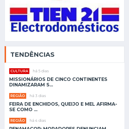
TENDÊNCIAS
CULTURA
há 5 dias
MISSIONÁRIOS DE CINCO CONTINENTES
DINAMIZARAM S...
REGIÃO
há 3 dias
FEIRA DE ENCHIDOS, QUEIJO E MEL AFIRMA-
SE COMO ...
REGIÃO
há 4 dias
PENAMACOR: MORADORES DENUNCIAM