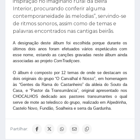
inspiração no imaginário rural da Beira
Interior, procurando conferir alguma
contemporaneidade às melodias”, servindo-se
de ritmos sonoros, assim como de temas e
palavras encontrados nas cantigas beirãs.
A designação deste álbum foi escolhida porque durante os
últimos dois anos foram efetuados vários espetáculos com
esse nome, estando as canções gravadas neste álbum ainda
associadas ao projeto
ComTradiçoes
.
O álbum é composto por 12 temas de onde se destacam os
dois originais do grupo “O Carvalhal é Nosso”, em homenagem
às “Gentes da Rama do Castanheiro” da aldeia do Souto da
Casa, e “Pastor da Transumância”, original apresentado nos
CHOCALHOS dedicado aos pastores transumantes o qual
serve de mote ao teledisco do grupo, realizado em Alpedrinha,
Castelo Novo, Fundão, Soalheira e serra da Gardunha.
Partilhar: