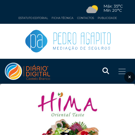
Máx: 35°C
Mín: 20°C
ESTATUTO EDITORIAL
FICHA TÉCNICA
CONTACTOS
PUBLICIDADE
×