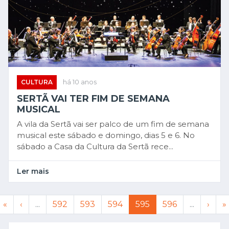
CULTURA
há 10 anos
SERTÃ VAI TER FIM DE SEMANA
MUSICAL
A vila da Sertã vai ser palco de um fim de semana
musical este sábado e domingo, dias 5 e 6. No
sábado a Casa da Cultura da Sertã rece...
Ler mais
«
‹
...
592
593
594
595
596
...
›
»