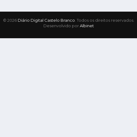
© 2026
Diário Digital Castelo Branco
. Todos os direitos reservados.
Desenvolvido por
Albinet