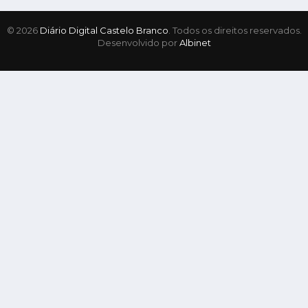
© 2026
Diário Digital Castelo Branco
. Todos os direitos reservados.
Desenvolvido por
Albinet