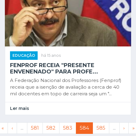
EDUCAÇÃO
há 15 anos
FENPROF RECEIA "PRESENTE
ENVENENADO" PARA PROFE...
A Federação Nacional dos Professores (Fenprof)
receia que a isenção de avaliação a cerca de 40
mil docentes em topo de carreira seja um "...
Ler mais
«
‹
...
581
582
583
584
585
...
›
»