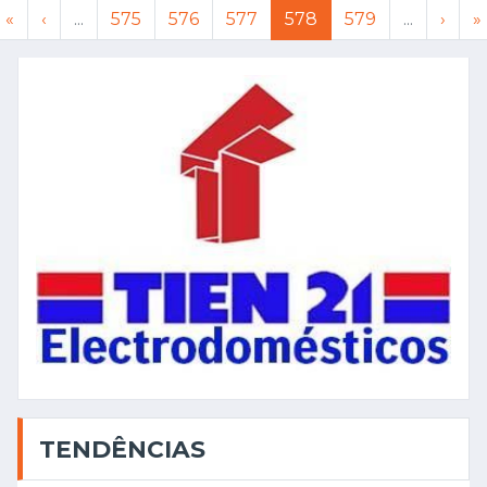
«
‹
...
575
576
577
578
579
...
›
»
TENDÊNCIAS