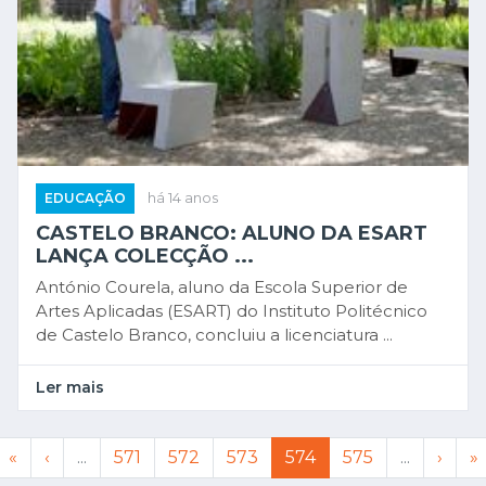
EDUCAÇÃO
há 14 anos
CASTELO BRANCO: ALUNO DA ESART
LANÇA COLECÇÃO ...
António Courela, aluno da Escola Superior de
Artes Aplicadas (ESART) do Instituto Politécnico
de Castelo Branco, concluiu a licenciatura ...
Ler mais
«
‹
...
571
572
573
574
575
...
›
»