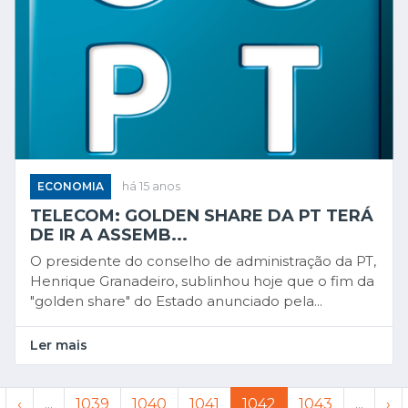
ECONOMIA
há 15 anos
TELECOM: GOLDEN SHARE DA PT TERÁ
DE IR A ASSEMB...
O presidente do conselho de administração da PT,
Henrique Granadeiro, sublinhou hoje que o fim da
"golden share" do Estado anunciado pela...
Ler mais
‹
...
1039
1040
1041
1042
1043
...
›