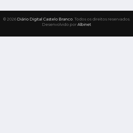
© 2026
Diário Digital Castelo Branco
. Todos os direitos reservados.
Desenvolvido por
Albinet