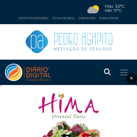
Máx: 33°C
Mín: 17°C
ESTATUTO EDITORIAL
FICHA TÉCNICA
CONTACTOS
PUBLICIDADE
×