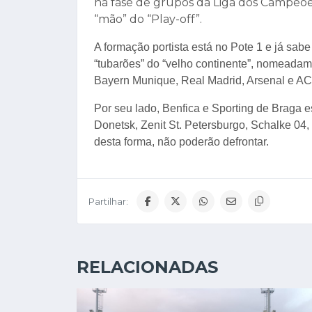
na fase de grupos da Liga dos Campeõe
“mão” do “Play-off”.
A formação portista está no Pote 1 e já sabe
“tubarões” do “velho continente”, nomeada
Bayern Munique, Real Madrid, Arsenal e AC
Por seu lado, Benfica e Sporting de Braga e
Donetsk, Zenit St. Petersburgo, Schalke 04
desta forma, não poderão defrontar.
Partilhar:
RELACIONADAS