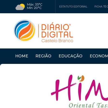
Máx: 35°C
ESTATUTO EDITORIAL
FICHA TÉ
Mín: 20°C
HOME
REGIÃO
EDUCAÇÃO
ECONOM
 NO TEMPO
Últimas Notícias
CASTELO BRANCO: CÂ