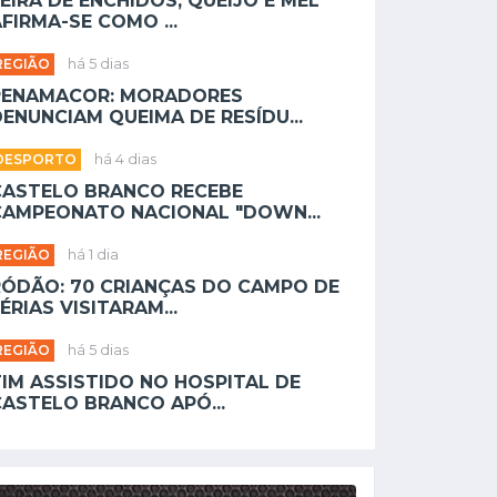
EIRA DE ENCHIDOS, QUEIJO E MEL
FIRMA-SE COMO ...
REGIÃO
há 5 dias
PENAMACOR: MORADORES
ENUNCIAM QUEIMA DE RESÍDU...
DESPORTO
há 4 dias
CASTELO BRANCO RECEBE
CAMPEONATO NACIONAL "DOWN...
REGIÃO
há 1 dia
RÓDÃO: 70 CRIANÇAS DO CAMPO DE
ÉRIAS VISITARAM...
REGIÃO
há 5 dias
TIM ASSISTIDO NO HOSPITAL DE
CASTELO BRANCO APÓ...