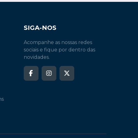
SIGA-NOS
Acompanhe as nossas redes
sociais e fique por dentro das
novidades.
ns