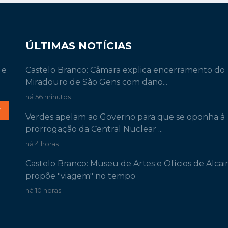
ÚLTIMAS NOTÍCIAS
 e
Castelo Branco: Câmara explica encerramento do
Miradouro de São Gens com dano...
há 56 minutos
r
Verdes apelam ao Governo para que se oponha à
prorrogação da Central Nuclear ...
há 4 horas
Castelo Branco: Museu de Artes e Ofícios de Alcai
propõe "viagem" no tempo
há 10 horas