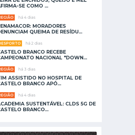
EIRA DE ENCHIDOS, QUEIJO E MEL
FIRMA-SE COMO ...
REGIÃO
há 4 dias
PENAMACOR: MORADORES
ENUNCIAM QUEIMA DE RESÍDU...
DESPORTO
há 2 dias
CASTELO BRANCO RECEBE
CAMPEONATO NACIONAL "DOWN...
REGIÃO
há 3 dias
TIM ASSISTIDO NO HOSPITAL DE
CASTELO BRANCO APÓ...
REGIÃO
há 4 dias
ACADEMIA SUSTENTÁVEL: CLDS 5G DE
CASTELO BRANCO...