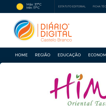
Máx: 37°C
ESTATUTO EDITORIAL
FICHA TÉ
Mín: 17°C
HOME
REGIÃO
EDUCAÇÃO
ECONOM
Últimas Notícias
CÂMARA DO FUNDÃO 