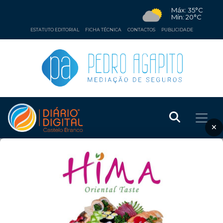
Máx: 35°C
Mín: 20°C
ESTATUTO EDITORIAL
FICHA TÉCNICA
CONTACTOS
PUBLICIDADE
×