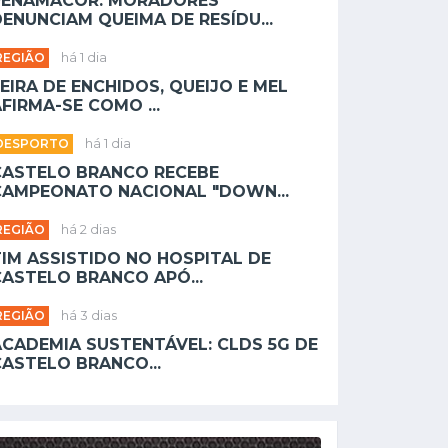
PENAMACOR: MORADORES
ENUNCIAM QUEIMA DE RESÍDU...
REGIÃO
há 1 dia
EIRA DE ENCHIDOS, QUEIJO E MEL
FIRMA-SE COMO ...
DESPORTO
há 1 dia
CASTELO BRANCO RECEBE
CAMPEONATO NACIONAL "DOWN...
REGIÃO
há 2 dias
TIM ASSISTIDO NO HOSPITAL DE
CASTELO BRANCO APÓ...
REGIÃO
há 3 dias
ACADEMIA SUSTENTÁVEL: CLDS 5G DE
CASTELO BRANCO...