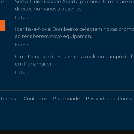
 e
Sertã: Universidade Aberta promove formação so
direitos humanos a dezenas ...
há 1 dia
r
Idanha-a-Nova: Bombeiros celebram novas prom
ao receberem novo equipamen...
há 1 dia
Club Doryoku de Salamanca realizou campo de fé
em Penamacor
há 1 dia
 Técnica
Contactos
Publicidade
Privacidade e Cookie