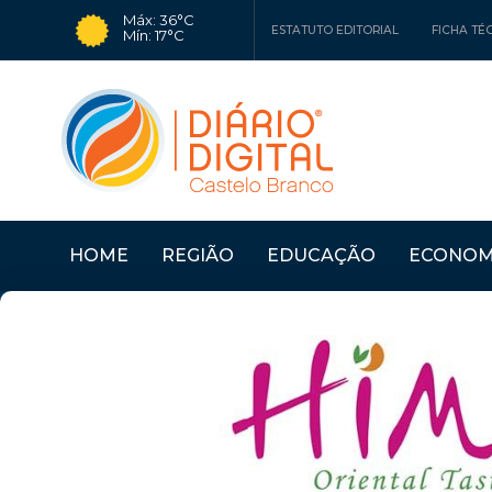
Máx: 36°C
ESTATUTO EDITORIAL
FICHA TÉ
Mín: 17°C
HOME
REGIÃO
EDUCAÇÃO
ECONOM
ÓVOA DE R...
Últimas Notícias
IDANHA-A-NOVA: DEP