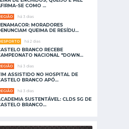
EIRA DE ENCHIDOS, QUEIJO E MEL
FIRMA-SE COMO ...
REGIÃO
há 3 dias
PENAMACOR: MORADORES
ENUNCIAM QUEIMA DE RESÍDU...
DESPORTO
há 2 dias
CASTELO BRANCO RECEBE
CAMPEONATO NACIONAL "DOWN...
REGIÃO
há 3 dias
TIM ASSISTIDO NO HOSPITAL DE
CASTELO BRANCO APÓ...
REGIÃO
há 3 dias
ACADEMIA SUSTENTÁVEL: CLDS 5G DE
CASTELO BRANCO...