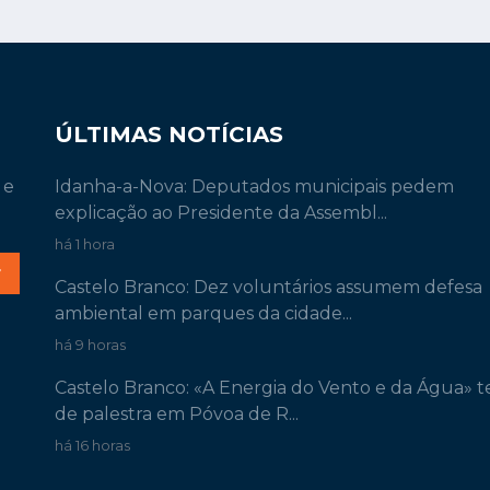
ÚLTIMAS NOTÍCIAS
 e
Idanha-a-Nova: Deputados municipais pedem
explicação ao Presidente da Assembl...
há 1 hora
r
Castelo Branco: Dez voluntários assumem defesa
ambiental em parques da cidade...
há 9 horas
Castelo Branco: «A Energia do Vento e da Água» 
de palestra em Póvoa de R...
há 16 horas