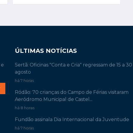
ÚLTIMAS NOTÍCIAS
 e
Sertã: Oficinas "Conta e Cria" regressam de 15 a 30
agosto
há 7 horas
r
Ródão: 70 crianças do Campo de Férias visitaram
Aeródromo Municipal de Castel...
há 8 horas
Fundão assinala Dia Internacional da Juventude
há 7 horas