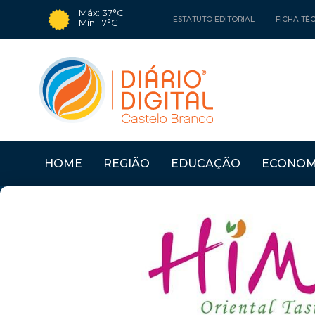
Máx: 37°C
ESTATUTO EDITORIAL
FICHA TÉ
Mín: 17°C
HOME
REGIÃO
EDUCAÇÃO
ECONOM
Últimas Notícias
SERTÃ: OFICINAS "CO