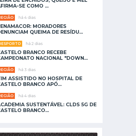
EIRA DE ENCHIDOS, QUEIJO E MEL
FIRMA-SE COMO ...
REGIÃO
há 4 dias
PENAMACOR: MORADORES
ENUNCIAM QUEIMA DE RESÍDU...
DESPORTO
há 2 dias
CASTELO BRANCO RECEBE
CAMPEONATO NACIONAL "DOWN...
REGIÃO
há 3 dias
TIM ASSISTIDO NO HOSPITAL DE
CASTELO BRANCO APÓ...
REGIÃO
há 4 dias
ACADEMIA SUSTENTÁVEL: CLDS 5G DE
CASTELO BRANCO...