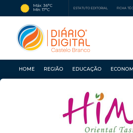
Máx: 36°C
ESTATUTO EDITORIAL
FICHA TÉ
Mín: 17°C
HOME
REGIÃO
EDUCAÇÃO
ECONOM
ASSOCIAÇÕES
Últimas Notícias
CASTELO BRANCO: «A