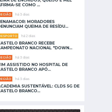
EIRA DE ENCHIDOS, QUEIJO E MEL
FIRMA-SE COMO ...
REGIÃO
há 3 dias
PENAMACOR: MORADORES
ENUNCIAM QUEIMA DE RESÍDU...
DESPORTO
há 2 dias
CASTELO BRANCO RECEBE
CAMPEONATO NACIONAL "DOWN...
REGIÃO
há 3 dias
TIM ASSISTIDO NO HOSPITAL DE
CASTELO BRANCO APÓ...
REGIÃO
há 3 dias
ACADEMIA SUSTENTÁVEL: CLDS 5G DE
CASTELO BRANCO...