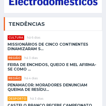
TENDÊNCIAS
CULTURA
há 6 dias
MISSIONÁRIOS DE CINCO CONTINENTES
DINAMIZARAM S...
REGIÃO
há 3 dias
FEIRA DE ENCHIDOS, QUEIJO E MEL AFIRMA-
SE COMO ...
REGIÃO
há 4 dias
PENAMACOR: MORADORES DENUNCIAM
QUEIMA DE RESÍDU...
DESPORTO
há 3 dias
CASTELO BRANCO RECEBE CAMPEONATO