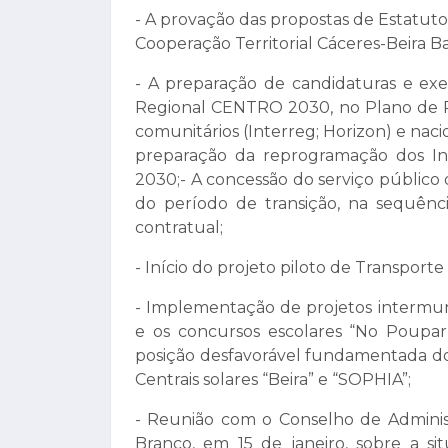
- A provação das propostas de Estatu
Cooperação Territorial Cáceres-Beira Ba
- A preparação de candidaturas e ex
Regional CENTRO 2030, no Plano de R
comunitários (Interreg; Horizon) e na
preparação da reprogramação dos Inve
2030;- A concessão do serviço público
do período de transição, na sequênc
contratual;
- Início do projeto piloto de Transpor
- Implementação de projetos intermunic
e os concursos escolares “No Poupa
posição desfavorável fundamentada do
Centrais solares “Beira” e “SOPHIA”;
- Reunião com o Conselho de Adminis
Branco, em 15 de janeiro, sobre a s