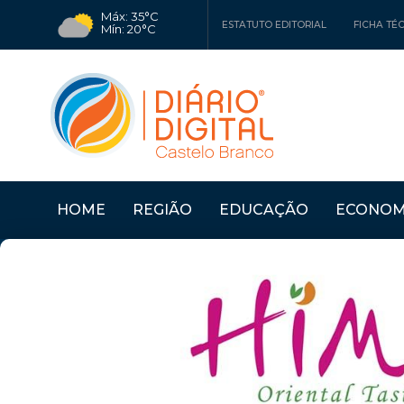
Máx: 35°C
ESTATUTO EDITORIAL
FICHA TÉ
Mín: 20°C
HOME
REGIÃO
EDUCAÇÃO
ECONOM
 RIBEIR...
Últimas Notícias
VERDES APELAM AO G