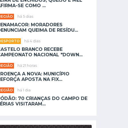
EIRA DE ENCHIDOS, QUEIJO E MEL
FIRMA-SE COMO ...
REGIÃO
há 5 dias
PENAMACOR: MORADORES
ENUNCIAM QUEIMA DE RESÍDU...
DESPORTO
há 4 dias
CASTELO BRANCO RECEBE
CAMPEONATO NACIONAL "DOWN...
REGIÃO
há 21 horas
PROENÇA A NOVA: MUNICÍPIO
EFORÇA APOSTA NA FIX...
REGIÃO
há 1 dia
RÓDÃO: 70 CRIANÇAS DO CAMPO DE
ÉRIAS VISITARAM...