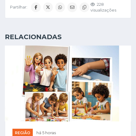
228
Partilhar:
visualizações
RELACIONADAS
REGIÃO
há 5 horas