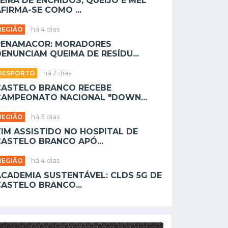
EIRA DE ENCHIDOS, QUEIJO E MEL
FIRMA-SE COMO ...
REGIÃO
há 4 dias
PENAMACOR: MORADORES
ENUNCIAM QUEIMA DE RESÍDU...
DESPORTO
há 2 dias
CASTELO BRANCO RECEBE
CAMPEONATO NACIONAL "DOWN...
REGIÃO
há 3 dias
TIM ASSISTIDO NO HOSPITAL DE
CASTELO BRANCO APÓ...
REGIÃO
há 4 dias
ACADEMIA SUSTENTÁVEL: CLDS 5G DE
CASTELO BRANCO...