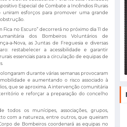
positivo Especial de Combate a Incêndios Rurais
ho uniram esforços para promover uma grande
sobstrução.
ém Fica no Escuro” decorrerá no próximo dia 11 de
umanitária dos Bombeiros Voluntários de
ça‑a‑Nova, as Juntas de Freguesia e diversas
laro: restabelecer a acessibilidade e garantir
rais essenciais para a circulação de equipas de
s.
rolongaram durante várias semanas provocaram
 a mobilidade e aumentando o risco associado à
ios, que se aproxima. A intervenção comunitária
erritório e reforçar a preparação do concelho
e todos os munícipes, associações, grupos,
to com a natureza, entre outros, que queiram
 O Corpo de Bombeiros coordenará as equipas no