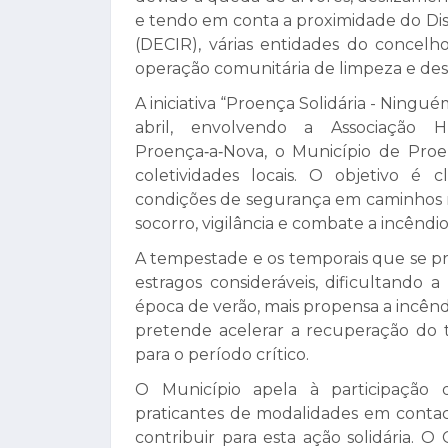
e tendo em conta a proximidade do Dis
(DECIR), várias entidades do concel
operação comunitária de limpeza e de
A iniciativa “Proença Solidária - Ningu
abril, envolvendo a Associação H
Proença‑a‑Nova, o Município de Proen
coletividades locais. O objetivo é c
condições de segurança em caminhos ru
socorro, vigilância e combate a incêndio
A tempestade e os temporais que se p
estragos consideráveis, dificultando
época de verão, mais propensa a incênd
pretende acelerar a recuperação do t
para o período crítico.
O Município apela à participação d
praticantes de modalidades em contac
contribuir para esta ação solidária.