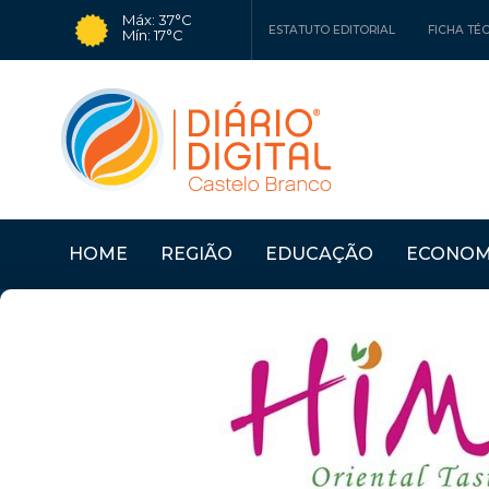
Máx: 37°C
ESTATUTO EDITORIAL
FICHA TÉ
Mín: 17°C
HOME
REGIÃO
EDUCAÇÃO
ECONOM
Últimas Notícias
SERTÃ: OFICINAS "CO