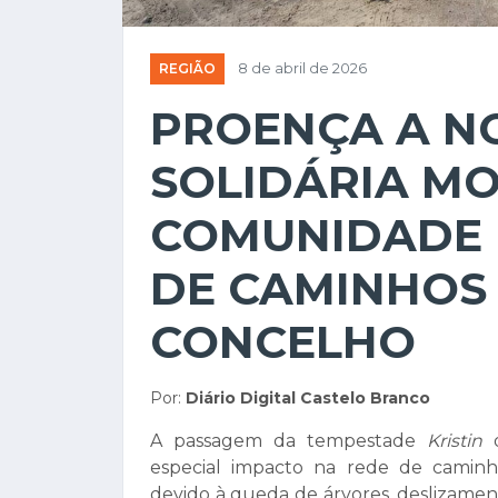
REGIÃO
8 de abril de 2026
PROENÇA A N
SOLIDÁRIA MO
COMUNIDADE 
DE CAMINHOS
CONCELHO
Por:
Diário Digital Castelo Branco
A passagem da tempestade
Kristin
d
especial impacto na rede de caminhos
devido à queda de árvores, deslizament