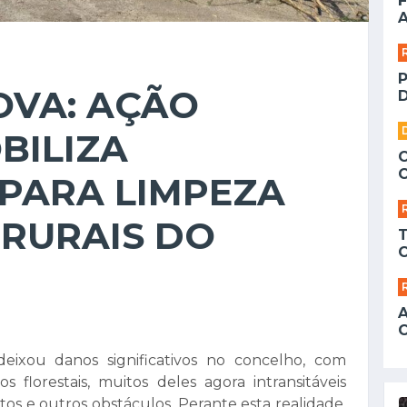
F
A
OVA: AÇÃO
D
BILIZA
PARA LIMPEZA
 RURAIS DO
eixou danos significativos no concelho, com
 florestais, muitos deles agora intransitáveis
os e outros obstáculos. Perante esta realidade,