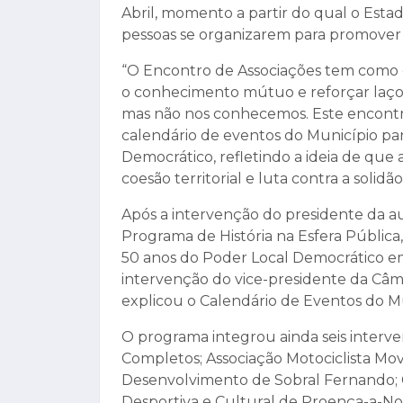
Abril, momento a partir do qual o Esta
pessoas se organizarem para promover
“O Encontro de Associações tem como o
o conhecimento mútuo e reforçar laços
mas não nos conhecemos. Este encontr
calendário de eventos do Município pa
Democrático, refletindo a ideia de que 
coesão territorial e luta contra a solidão
Após a intervenção do presidente da au
Programa de História na Esfera Públic
50 anos do Poder Local Democrático e
intervenção do vice-presidente da Câm
explicou o Calendário de Eventos do Mu
O programa integrou ainda seis interv
Completos; Associação Motociclista Mo
Desenvolvimento de Sobral Fernando; C
Desportiva e Cultural de Proença-a-No