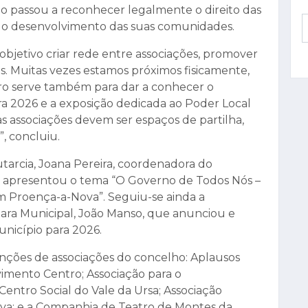
do passou a reconhecer legalmente o direito das
 o desenvolvimento das suas comunidades.
bjetivo criar rede entre associações, promover
. Muitas vezes estamos próximos fisicamente,
o serve também para dar a conhecer o
ra 2026 e a exposição dedicada ao Poder Local
as associações devem ser espaços de partilha,
”, concluiu.
tarcia, Joana Pereira, coordenadora do
a, apresentou o tema “O Governo de Todos Nós –
m Proença-a-Nova”. Seguiu-se ainda a
ara Municipal, João Manso, que anunciou e
nicípio para 2026.
enções de associações do concelho: Aplausos
vimento Centro; Associação para o
entro Social do Vale da Ursa; Associação
va; e a Companhia de Teatro de Montes da