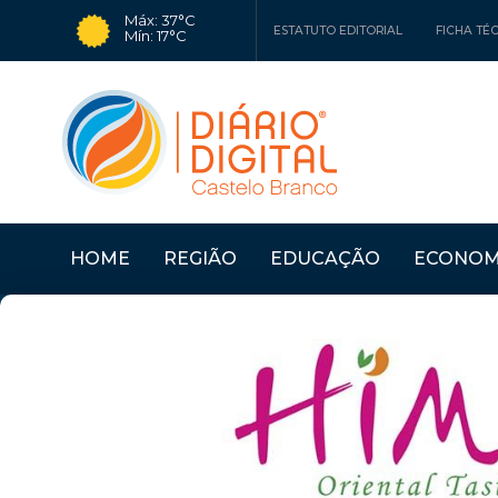
Máx: 37°C
ESTATUTO EDITORIAL
FICHA TÉ
Mín: 17°C
HOME
REGIÃO
EDUCAÇÃO
ECONOM
RO
Últimas Notícias
PROENÇA A NOVA: MU