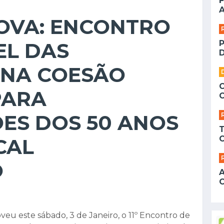
F
A
OVA: ENCONTRO
EL DAS
D
 NA COESÃO
PARA
S DOS 50 ANOS
CAL
O
u este sábado, 3 de Janeiro, o 11º Encontro de