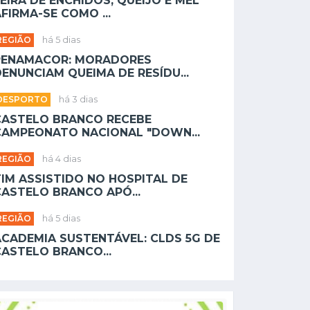
EIRA DE ENCHIDOS, QUEIJO E MEL
FIRMA-SE COMO ...
REGIÃO
há 5 dias
PENAMACOR: MORADORES
ENUNCIAM QUEIMA DE RESÍDU...
DESPORTO
há 3 dias
CASTELO BRANCO RECEBE
CAMPEONATO NACIONAL "DOWN...
REGIÃO
há 4 dias
TIM ASSISTIDO NO HOSPITAL DE
CASTELO BRANCO APÓ...
REGIÃO
há 5 dias
ACADEMIA SUSTENTÁVEL: CLDS 5G DE
CASTELO BRANCO...