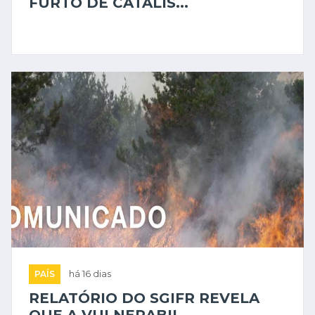
FURTO DE CATALIS...
PAÍS
há 16 dias
RELATÓRIO DO SGIFR REVELA
QUE A VULNERABIL...