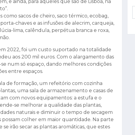
m, e ainda, para aqueles que são de Lisboa, na
to”.
s como sacos de cheiro, saco térmico, ecobag,
 porta-chaves e as infusões de alecrim, carqueja,
 lúcia-lima, calêndula, perpétua branca e roxa,
imão.
em 2022, foi um custo suportado na totalidade
ndeu aos 200 mil euros. Com o alargamento das
am-se num só espaço, dando melhores condições
ões entre espaços.
ala de formação, um refeitório com cozinha
plantas, uma sala de armazenamento e casas de
tam com novos equipamentos: a estufa e o
nde-se melhorar a qualidade das plantas,
edades naturais e diminuir o tempo de secagem
s possam colher em maior quantidade. Na parte
se irão secar as plantas aromáticas, que estes