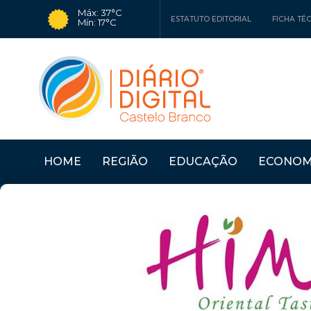
Máx: 37°C
ESTATUTO EDITORIAL
FICHA TÉ
Mín: 17°C
HOME
REGIÃO
EDUCAÇÃO
ECONOM
ÇO ...
Últimas Notícias
IDANHA-A-NOVA COM