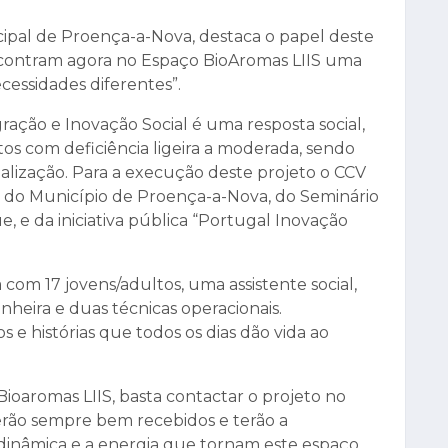
ipal de Proença-a-Nova, destaca o papel deste
ncontram agora no Espaço BioAromas LIIS uma
cessidades diferentes”.
ração e Inovação Social é uma resposta social,
tos com deficiência ligeira a moderada, sendo
onalização. Para a execução deste projeto o CCV
as do Município de Proença-a-Nova, do Seminário
e, e da iniciativa pública “Portugal Inovação
om 17 jovens/adultos, uma assistente social,
heira e duas técnicas operacionais.
s e histórias que todos os dias dão vida ao
Bioaromas LIIS, basta contactar o projeto no
serão sempre bem recebidos e terão a
dinâmica e a energia que tornam este espaço