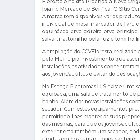
Floresta e no site Proença-a-Nova Orige
loja no Mercado de Benfica “O Sítio Cer
A marca tem disponíveis vários produto
individual de mesa, marcador de livro e
equinácea, erva-cidreira, erva-príncipe,
salva, tília, tomilho bela-luz e tomilho l
A ampliação do CCVFloresta, realizada 
pelo Município, investimento que asce
instalações, as atividades concentrar
aos jovens/adultos e evitando deslocaç
No Espaço Bioaromas LIIS existe uma s
equipada, uma sala de tratamento de 
banho. Além das novas instalações con
secador. Com estes equipamentos prete
permitindo-lhes manter as suas propri
das mesmas, para que os jovens/adulto
exterior está também um secador, onde 
produzem nos seus próprios canteiros.