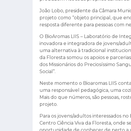
João Lobo, presidente da Câmara Munic
projeto como “objeto principal, que e
resposta diferente para pessoas com ne
O BioAromas LIIS – Laboratório de Integ
inovadora e integradora de jovens/adul
uma alternativa à tradicional instituci
da Floresta somou os apoios e parceri
dos Missionários do Preciosíssimo Sangu
Social”.
Neste momento o Bioaromas LIIS conta c
uma responsável pedagógica, uma cozin
Mais do que números, são pessoas, rosto
projeto.
Para os jovens/adultos interessados no 
Centro Ciência Viva da Floresta, onde 
oportunidade de conhecer de perto a 