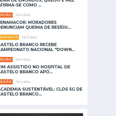
EIRA DE ENCHIDOS, QUEIJO E MEL
FIRMA-SE COMO ...
REGIÃO
há 4 dias
PENAMACOR: MORADORES
ENUNCIAM QUEIMA DE RESÍDU...
DESPORTO
há 3 dias
CASTELO BRANCO RECEBE
CAMPEONATO NACIONAL "DOWN...
REGIÃO
há 4 dias
TIM ASSISTIDO NO HOSPITAL DE
CASTELO BRANCO APÓ...
REGIÃO
há 4 dias
ACADEMIA SUSTENTÁVEL: CLDS 5G DE
CASTELO BRANCO...