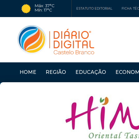
Máx: 37°C
ESTATUTO EDITORIAL
FICHA TÉ
Mín: 17°C
HOME
REGIÃO
EDUCAÇÃO
ECONOM
RO
Últimas Notícias
PROENÇA A NOVA: MU