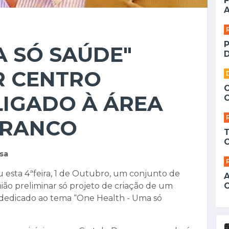
F
A
 SÓ SAÚDE"
D
R CENTRO
 LIGADO À ÁREA
BRANCO
usa
 esta 4ªfeira, 1 de Outubro, um conjunto de
ão preliminar só projeto de criação de um
 dedicado ao tema “One Health - Uma só