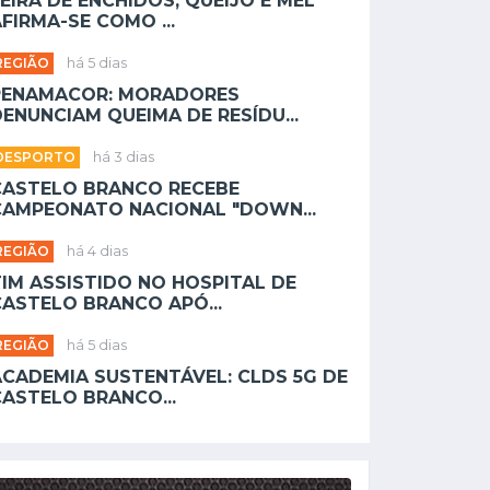
EIRA DE ENCHIDOS, QUEIJO E MEL
FIRMA-SE COMO ...
REGIÃO
há 5 dias
PENAMACOR: MORADORES
ENUNCIAM QUEIMA DE RESÍDU...
DESPORTO
há 3 dias
CASTELO BRANCO RECEBE
CAMPEONATO NACIONAL "DOWN...
REGIÃO
há 4 dias
TIM ASSISTIDO NO HOSPITAL DE
CASTELO BRANCO APÓ...
REGIÃO
há 5 dias
ACADEMIA SUSTENTÁVEL: CLDS 5G DE
CASTELO BRANCO...