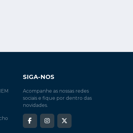
SIGA-NOS
INEM
Acompanhe as nossas redes
sociais e fique por dentro das
novidades.
echo