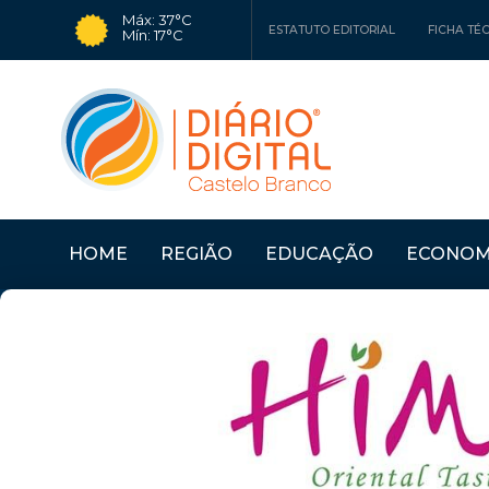
Máx: 37°C
ESTATUTO EDITORIAL
FICHA TÉ
Mín: 17°C
HOME
REGIÃO
EDUCAÇÃO
ECONOM
Últimas Notícias
CÂMARA DO FUNDÃO 