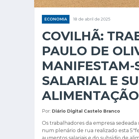
ECONOMIA
18 de abril de 2025
COVILHÃ: TR
PAULO DE OLI
MANIFESTAM-
SALARIAL E S
ALIMENTAÇÃO
Por:
Diário Digital Castelo Branco
Os trabalhadores da empresa sedeada n
num plenário de rua realizado esta 5ªfei
aumentos salariais e do subsídio de ali