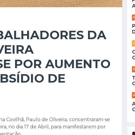
F
A
ABALHADORES DA
D
VEIRA
SE POR AUMENTO
UBSÍDIO DE
a Covilhã, Paulo de Oliveira, concentraram-se
ra, no dia 17 de Abril, para manifestarem por
mentação.