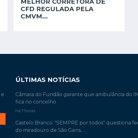
MELHOR CORRETORA DE
CFD REGULADA PELA
CMVM...
ÚLTIMAS NOTÍCIAS
 e
Câmara do Fundão garante que ambulância do 
fica no concelho
há 7 horas
r
Castelo Branco: "SEMPRE por todos" questiona f
do miradouro de São Gens, ...