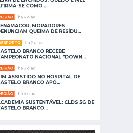
EIRA DE ENCHIDOS, QUEIJO E MEL
FIRMA-SE COMO ...
REGIÃO
há 4 dias
PENAMACOR: MORADORES
ENUNCIAM QUEIMA DE RESÍDU...
DESPORTO
há 2 dias
CASTELO BRANCO RECEBE
CAMPEONATO NACIONAL "DOWN...
REGIÃO
há 3 dias
TIM ASSISTIDO NO HOSPITAL DE
CASTELO BRANCO APÓ...
REGIÃO
há 4 dias
ACADEMIA SUSTENTÁVEL: CLDS 5G DE
CASTELO BRANCO...