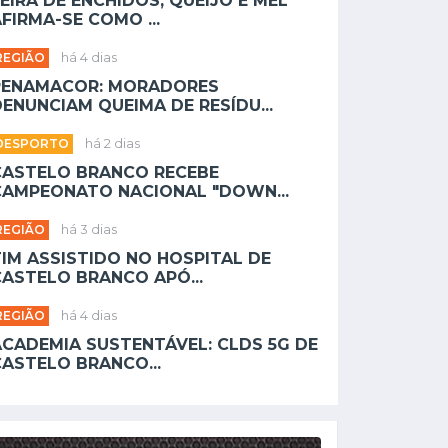
EIRA DE ENCHIDOS, QUEIJO E MEL
FIRMA-SE COMO ...
REGIÃO
há 4 dias
PENAMACOR: MORADORES
ENUNCIAM QUEIMA DE RESÍDU...
DESPORTO
há 2 dias
CASTELO BRANCO RECEBE
CAMPEONATO NACIONAL "DOWN...
REGIÃO
há 3 dias
TIM ASSISTIDO NO HOSPITAL DE
CASTELO BRANCO APÓ...
REGIÃO
há 4 dias
ACADEMIA SUSTENTÁVEL: CLDS 5G DE
CASTELO BRANCO...