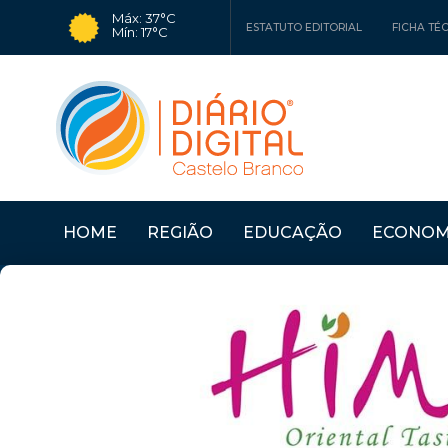
Máx: 37°C
ESTATUTO EDITORIAL
FICHA TÉ
Mín: 17°C
HOME
REGIÃO
EDUCAÇÃO
ECONOM
Últimas Notícias
CÂMARA DO FUNDÃO 