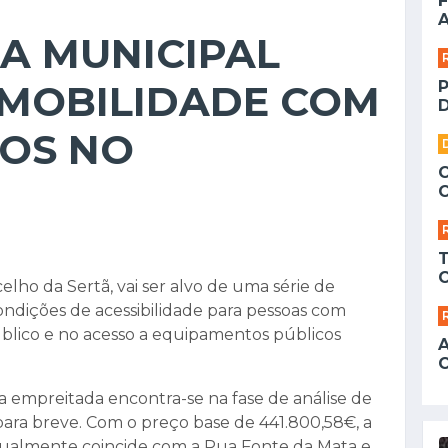
F
A
A MUNICIPAL
 MOBILIDADE COM
D
IOS NO
lho da Sertã, vai ser alvo de uma série de
condições de acessibilidade para pessoas com
blico e no acesso a equipamentos públicos
a empreitada encontra-se na fase de análise de
para breve. Com o preço base de 441.800,58€, a
atualmente coincide com a Rua Fonte da Mata e