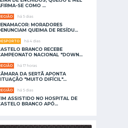
EIRA DE ENCHIDOS, QUEIJO E MEL
FIRMA-SE COMO ...
REGIÃO
há 5 dias
PENAMACOR: MORADORES
ENUNCIAM QUEIMA DE RESÍDU...
DESPORTO
há 4 dias
CASTELO BRANCO RECEBE
CAMPEONATO NACIONAL "DOWN...
REGIÃO
há 17 horas
CÂMARA DA SERTÃ APONTA
ITUAÇÃO "MUITO DIFÍCIL"...
REGIÃO
há 5 dias
TIM ASSISTIDO NO HOSPITAL DE
CASTELO BRANCO APÓ...