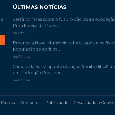
ÚLTIMAS NOTÍCIAS
 e
Sertã: Olhares sobre o futuro dão vida a exposiçã
Praia Fluvial da Ribeir...
há 1 dia
r
Proença a Nova: Município reforça aposta na fixa
população ao abrir co...
há 17 horas
Câmara da Sertã aponta situação "muito difícil" d
em Pedrógão Pequeno
há 17 horas
 Técnica
Contactos
Publicidade
Privacidade e Cookie