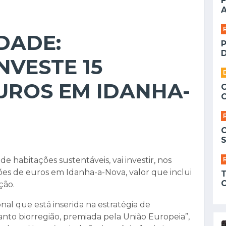
F
A
DADE:
D
NVESTE 15
UROS EM IDANHA-
S
 habitações sustentáveis, vai investir, nos
ões de euros em Idanha-a-Nova, valor que inclui
ção.
al que está inserida na estratégia de
nto biorregião, premiada pela União Europeia”,