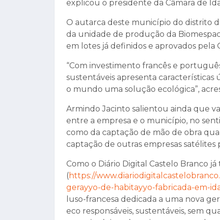
explicou o presidente da Câmara de Ida
O autarca deste município do distrito 
da unidade de produção da Biomespace 
em lotes já definidos e aprovados pela
“Com investimento francês e português
sustentáveis apresenta características 
o mundo uma solução ecológica”, acre
Armindo Jacinto salientou ainda que v
entre a empresa e o município, no sen
como da captação de mão de obra qualif
captação de outras empresas satélites 
Como o Diário Digital Castelo Branco já
(
https://www.diariodigitalcastelobranco
gerayyo-de-habitayyo-fabricada-em-id
luso-francesa dedicada a uma nova ge
eco responsáveis, sustentáveis, sem q