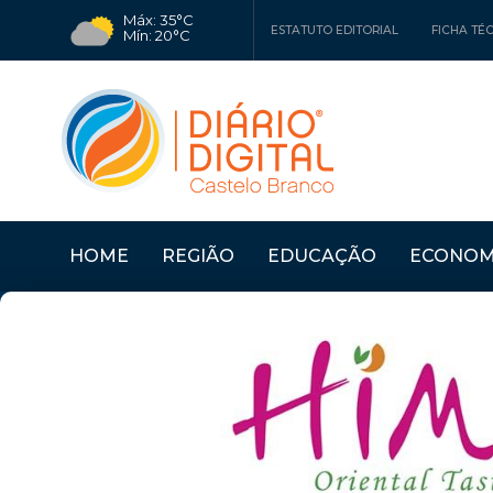
Máx: 35°C
ESTATUTO EDITORIAL
FICHA TÉ
Mín: 20°C
HOME
REGIÃO
EDUCAÇÃO
ECONOM
O PEQUENO
Últimas Notícias
SERTÃ: OLHARES SOBR