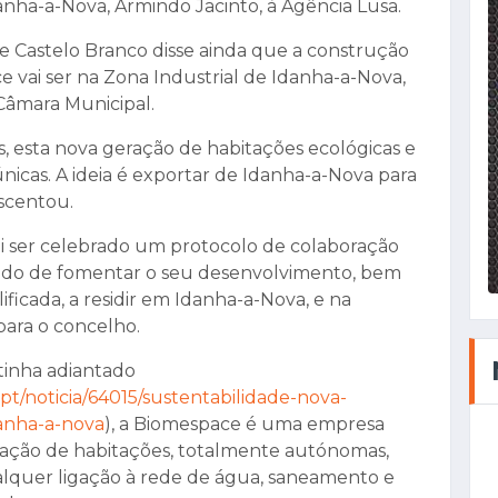
nha-a-Nova, Armindo Jacinto, à Agência Lusa.
de Castelo Branco disse ainda que a construção
vai ser na Zona Industrial de Idanha-a-Nova,
 Câmara Municipal.
, esta nova geração de habitações ecológicas e
únicas. A ideia é exportar de Idanha-a-Nova para
scentou.
ai ser celebrado um protocolo de colaboração
tido de fomentar o seu desenvolvimento, bem
icada, a residir em Idanha-a-Nova, e na
para o concelho.
 tinha adiantado
.pt/noticia/64015/sustentabilidade-nova-
anha-a-nova
), a Biomespace é uma empresa
ração de habitações, totalmente autónomas,
ualquer ligação à rede de água, saneamento e