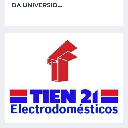
EDUCAÇÃO
há 6 dias
LUÍS FARINHA, PRIMEIRO REITOR
DA UNIVERSID...