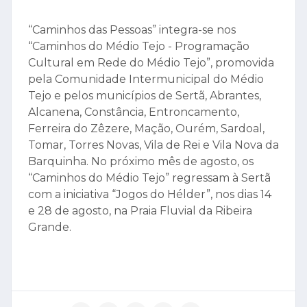
de calçado, de sinalética variada entre outras
superfícies, tudo serviu para caçar texturas e
dar largas à imaginação de miúdos e graúdos.
“Caminhos das Pessoas” integra-se nos
“Caminhos do Médio Tejo - Programação
Cultural em Rede do Médio Tejo”, promovida
pela Comunidade Intermunicipal do Médio
Tejo e pelos municípios de Sertã, Abrantes,
Alcanena, Constância, Entroncamento,
Ferreira do Zêzere, Mação, Ourém, Sardoal,
Tomar, Torres Novas, Vila de Rei e Vila Nova da
Barquinha. No próximo mês de agosto, os
“Caminhos do Médio Tejo” regressam à Sertã
com a iniciativa “Jogos do Hélder”, nos dias 14
e 28 de agosto, na Praia Fluvial da Ribeira
Grande.