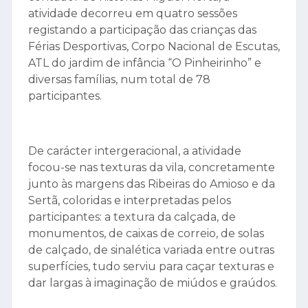
Sertã a iniciativa “Caça Texturas” que
decorreu a 16 e 17 de julho.
Com dinamização a cargo do pintor e
contador de histórias Miguel Horta, a
atividade decorreu em quatro sessões
registando a participação das crianças das
Férias Desportivas, Corpo Nacional de Escutas,
ATL do jardim de infância “O Pinheirinho” e
diversas famílias, num total de 78
participantes.
De carácter intergeracional, a atividade
focou-se nas texturas da vila, concretamente
junto às margens das Ribeiras do Amioso e da
Sertã, coloridas e interpretadas pelos
participantes: a textura da calçada, de
monumentos, de caixas de correio, de solas