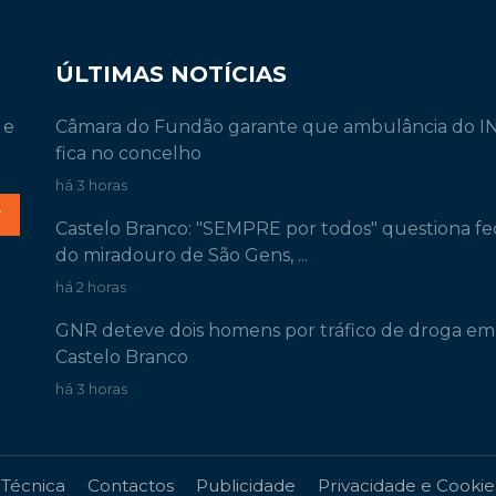
ÚLTIMAS NOTÍCIAS
 e
Câmara do Fundão garante que ambulância do 
fica no concelho
há 3 horas
r
Castelo Branco: "SEMPRE por todos" questiona f
do miradouro de São Gens, ...
há 2 horas
GNR deteve dois homens por tráfico de droga em
Castelo Branco
há 3 horas
 Técnica
Contactos
Publicidade
Privacidade e Cookie