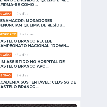
EIRA DE ENCHIDOS, QUEIJO E MEL
FIRMA-SE COMO ...
REGIÃO
há 4 dias
PENAMACOR: MORADORES
ENUNCIAM QUEIMA DE RESÍDU...
DESPORTO
há 2 dias
CASTELO BRANCO RECEBE
CAMPEONATO NACIONAL "DOWN...
REGIÃO
há 3 dias
TIM ASSISTIDO NO HOSPITAL DE
CASTELO BRANCO APÓ...
REGIÃO
há 4 dias
ACADEMIA SUSTENTÁVEL: CLDS 5G DE
CASTELO BRANCO...