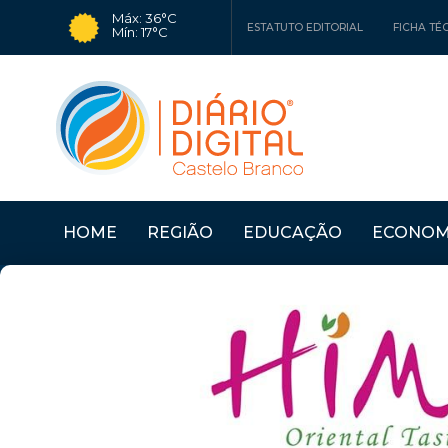
Máx: 36°C
ESTATUTO EDITORIAL
FICHA TÉ
Mín: 17°C
HOME
REGIÃO
EDUCAÇÃO
ECONOM
Últimas Notícias
CÂMARA DO FUNDÃO 