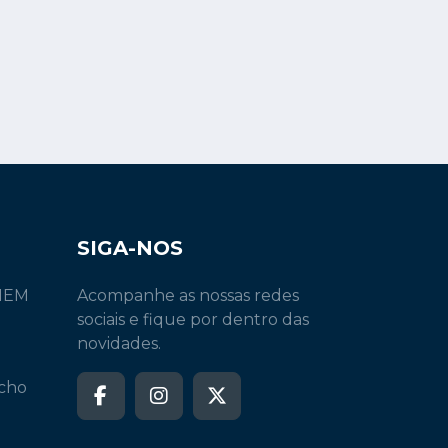
SIGA-NOS
INEM
Acompanhe as nossas redes
sociais e fique por dentro das
novidades.
echo