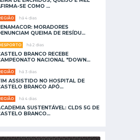
EIRA DE ENCHIDOS, QUEIJO E MEL
FIRMA-SE COMO ...
REGIÃO
há 4 dias
PENAMACOR: MORADORES
ENUNCIAM QUEIMA DE RESÍDU...
DESPORTO
há 2 dias
CASTELO BRANCO RECEBE
CAMPEONATO NACIONAL "DOWN...
REGIÃO
há 3 dias
TIM ASSISTIDO NO HOSPITAL DE
CASTELO BRANCO APÓ...
REGIÃO
há 4 dias
ACADEMIA SUSTENTÁVEL: CLDS 5G DE
CASTELO BRANCO...