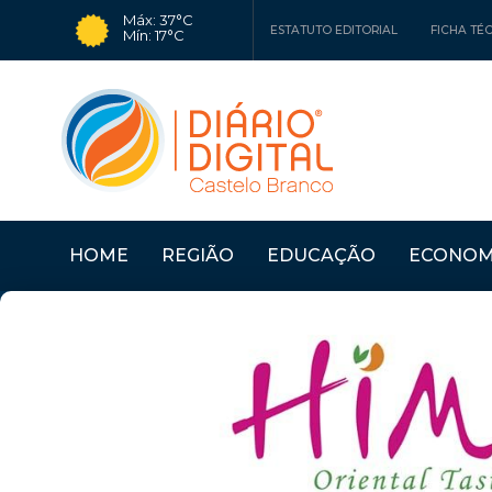
Máx: 37°C
ESTATUTO EDITORIAL
FICHA TÉ
Mín: 17°C
HOME
REGIÃO
EDUCAÇÃO
ECONOM
Últimas Notícias
CÂMARA DO FUNDÃO 