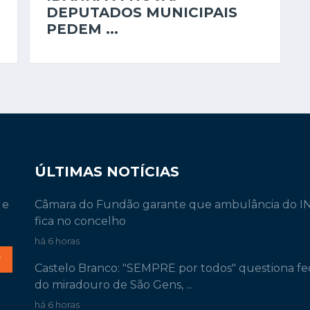
DEPUTADOS MUNICIPAIS
PEDEM ...
ÚLTIMAS NOTÍCIAS
 e
Câmara do Fundão garante que ambulância do 
fica no concelho
há 6 horas
r
Castelo Branco: "SEMPRE por todos" questiona f
do miradouro de São Gens, ...
há 6 horas