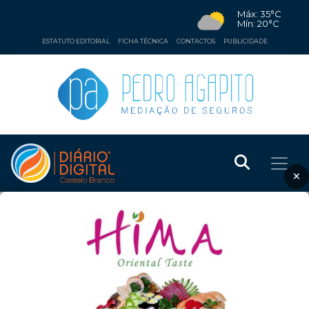
Máx: 35°C
Mín: 20°C
ESTATUTO EDITORIAL
FICHA TÉCNICA
CONTACTOS
PUBLICIDADE
×